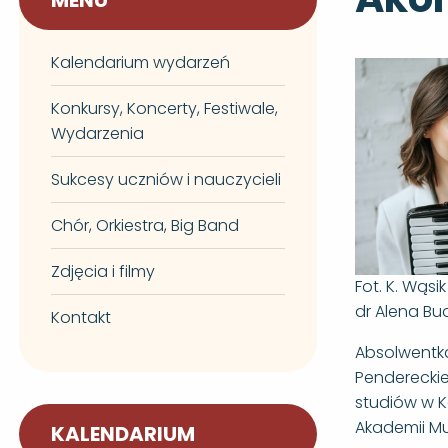
MENU
Kalendarium wydarzeń
Konkursy, Koncerty, Festiwale,
Wydarzenia
Sukcesy uczniów i nauczycieli
Chór, Orkiestra, Big Band
Zdjęcia i filmy
Fot. K. Wąsik
dr Alena Bu
Kontakt
Absolwentka
Pendereckie
studiów w K
Akademii Mu
KALENDARIUM