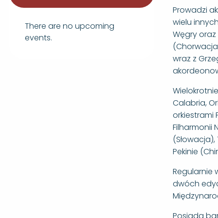
Prowadzi ak
wielu innych
There are no upcoming
Węgry oraz 
events.
(Chorwacja, 
wraz z Grze
akordeonowe
Wielokrotni
Calabria, Or
orkiestrami 
Filharmonii 
(Słowacja), 
Pekinie (Ch
Regularnie 
dwóch edyc
Międzynaro
Posiada bar