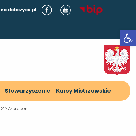
na.dobczyce.pl
Otwórz
Stowarzyszenie
Kursy Mistrzowskie
CY
>
Akordeon