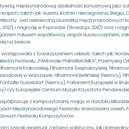
tywną, międzynarodową działalność koncertową jako solist
 krajach, takich jak: Austria, Bośnia i Hercegowina, Belgia, 
Włochy. Jest wielokrotną laureatką międzynarodowych ko
2012), I nagrodę w Popradzie (Słowacja, 2010) oraz I nagro
gorzem Palusem współtworzy zespół duoAccosphere, zalic
j na świecie.
e występowała z towarzyszeniem orkiestr, takich jak: Nord
kiestra Festiwalu „PANtonale PhilHARMONIKA”, Przemyską Ork
Filharmonii Krakowskiej, Filharmonii Świętokrzyskiej, Filh
Narodowej w Warszawie, Filharmonii Berlińskiej (Niemcy), F
Tonhalle Düsseldorf (Niemcy), Parlament Europejski w Brukse
iny) czy Europejskie Centrum Muzyki Krzysztofa Pendereck
współpracuje z kompozytorami, mając w dorobku kilkadzi
jach Międzynarodowego Festiwalu Warszawska Jesień, F
dowym Festiwalu Kompozytorów.
dzo szeroki repertuar zarówno solistyczny, jak i kameraln