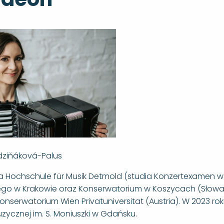
dziňáková-Palus
 Hochschule für Musik Detmold (studia Konzertexamen w kla
go w Krakowie oraz Konserwatorium w Koszycach (Słowacj
onserwatorium Wien Privatuniversitat (Austria). W 2023 r
zycznej im. S. Moniuszki w Gdańsku.