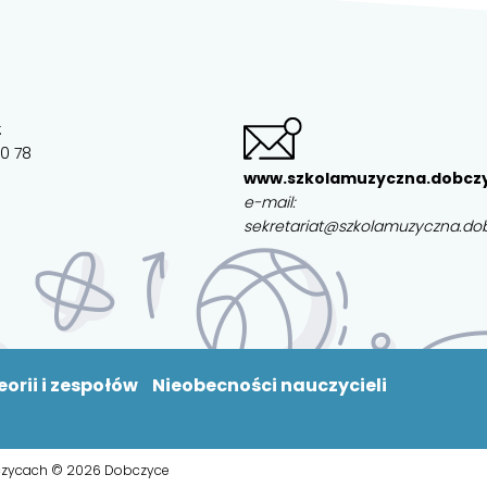
:
20 78
www.szkolamuzyczna.dobczy
e-mail:
sekretariat@szkolamuzyczna.do
teorii i zespołów
Nieobecności nauczycieli
obczycach © 2026 Dobczyce