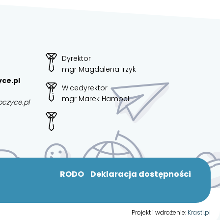
Dyrektor
mgr Magdalena Irzyk
ce.pl
Wicedyrektor
mgr Marek Hampel
bczyce.pl
RODO
Deklaracja dostępności
Projekt i wdrożenie:
Krasti.pl