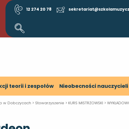
12 274 20 78
sekretariat@szkolamuzycz
kcji teorii i zespołów
Nieobecności nauczycieli
ego w Dobczycach
>
Stowarzyszenie
>
KURS MISTRZOWSKI
>
WYKŁADOW
rdeon