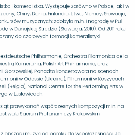
ka i kameralistka. Występuje zarówno w Polsce, jak i w
Czechy, Chiny, Dania, Finlandia, Litwa, Niemcy, Słowacja,
nkursów muzycznych: zdobyła m.in. I nagrodę w Puli
dę w Dunajskiej Stredzie (Słowacja, 2010). Od 2011 roku
zany do czołowych formacji kameralistyki
westdeutsche Philharmonie, Orchestra Filarmonica della
iestrą Kameralną, Polish Art Philharmonic, oraz
armonii Gorzowskiej. Ponadto koncertowała na scenach
ilharmonii w Odessie (Ukraina), Filharmonii w Koszycach
li (Belgia), National Centre for the Performing Arts w
iego w Lusławicach.
esiąt prawykonań współczesnych kompozycji m.in. na
estiwalu Sacrum Profanum czy Krakowskim
y z obszaru muzyki od baroku do współczesności. Jej